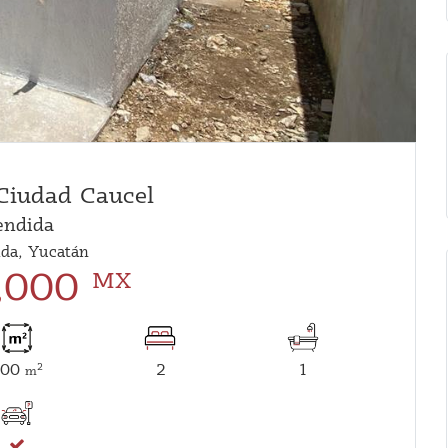
Ciudad Caucel
endida
da, Yucatán
,000
MX
100
2
1
2
m