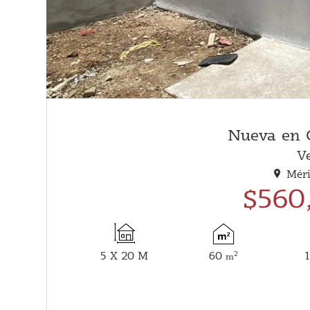
Nueva en 
V
Méri
$560
5 X 20 M
60
2
m