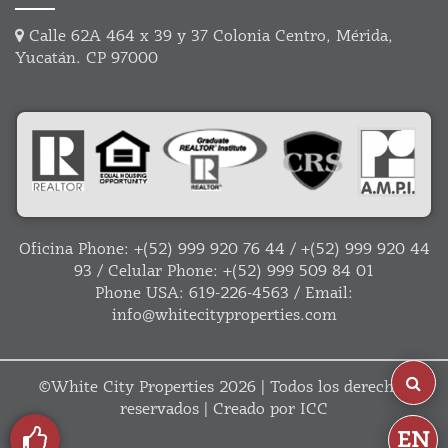
Calle 62A 464 x 39 y 37 Colonia Centro, Mérida,
Yucatán. CP 97000
Oficina Phone:
+(52) 999 920 76 44
/
+(52) 999 920 44
93
/ Celular Phone:
+(52) 999 509 84 01
Phone USA:
619-226-4563
/ Email:
info@whitecityproperties.com
©
White City Properties
2026 | Todos los derechos
reservados | Creado por
ICC
EN